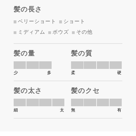
髪の長さ
ベリーショート
ショート
ミディアム
ボウズ
その他
髪の量
髪の質
少
多
柔
硬
髪の太さ
髪のクセ
細
太
無
有