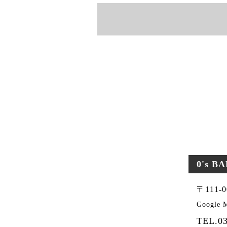
0's B
〒111
Google
TEL.03