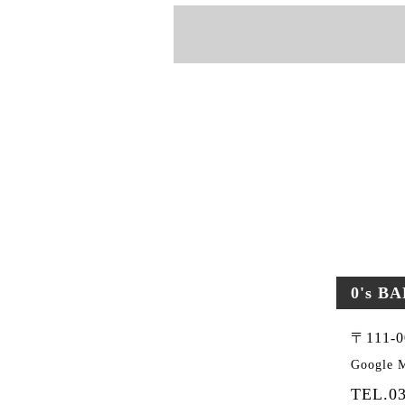
0's B
〒111
Google
TEL.03