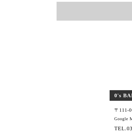
0's B
〒111
Google
TEL.03