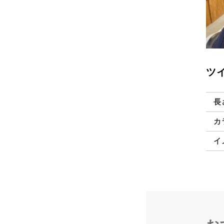
ツ
長
カ
イ