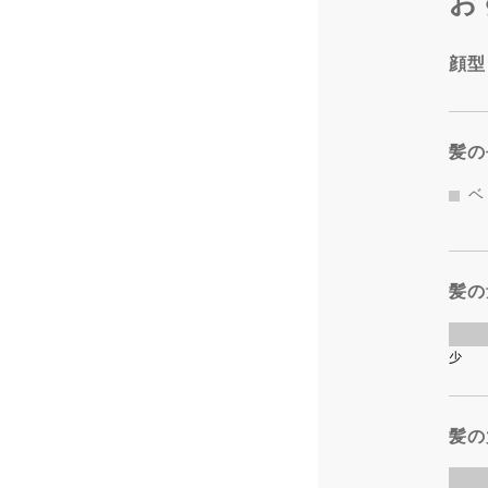
お
顔型
髪の
ベ
髪の
少
髪の