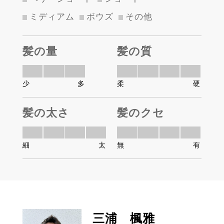
ミディアム
ボウズ
その他
髪の量
髪の質
少
多
柔
硬
髪の太さ
髪のクセ
細
太
無
有
三浦 楓雅